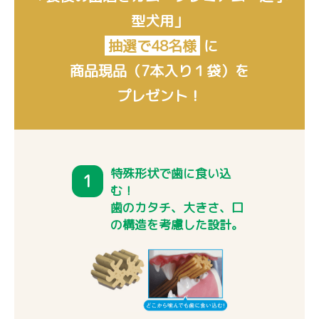
型犬用」
抽選で48名様
に
商品現品（7本入り１袋）を
プレゼント！
特殊形状で歯に食い込
1
む！
歯のカタチ、大きさ、口
の構造を考慮した設計。