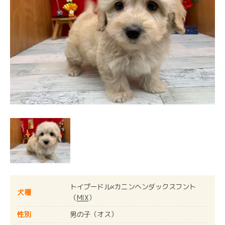
トイプードル×カニンヘンダックスフント
犬種
（
MIX
）
性別
男の子（オス）