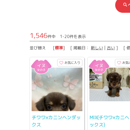
1,546
件中 1-20件を表示
並び替え
[
標準
] [ 掲載日：
新しい
|
古い
] [ 
お気に入り
お気
チワワ×カニンヘンダッ
MIX(チワワ×カニ
クス
ックス)