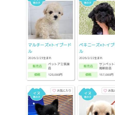
マルチーズ×トイプード
ペキニーズ×トイプ
ル
ル
2026/2/23生まれ
2026/2/22生まれ
ペットアミ筑後
サンペット
販売店
販売店
店
南新田店
128,000円
157,000円
価格
価格
お気に入り
お気