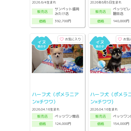
2026.6/4生まれ
2026年6月5日生まれ
サンペット盛岡
ペッツビレ
販売店
販売店
みたけ店
磐田店
392,700円
140,800円
価格
価格
お気に入り
お気
ハーフ犬（ポメラニア
ハーフ犬（ポメラ
ン×チワワ）
ン×チワワ)
2026.04.16生まれ
2026.04.16生まれ
ペッツワン関店
ペッツワン
販売店
販売店
124,000円
154,000円
価格
価格