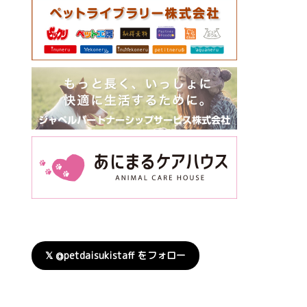
𝕏 @petdaisukistaff をフォロー