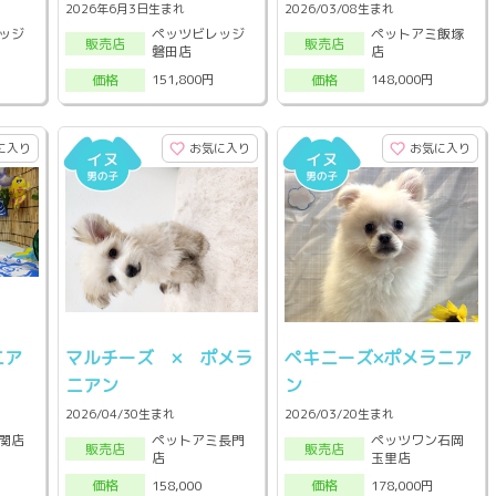
2026年6月3日生まれ
2026/03/08生まれ
ッジ
ペッツビレッジ
ペットアミ飯塚
販売店
販売店
磐田店
店
151,800円
148,000円
価格
価格
に入り
お気に入り
お気に入り
ニア
マルチーズ × ポメラ
ペキニーズ×ポメラニア
ニアン
ン
2026/04/30生まれ
2026/03/20生まれ
ペットアミ長門
ペッツワン石岡
関店
販売店
販売店
店
玉里店
158,000
178,000円
価格
価格