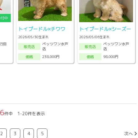
トイプードル×チワワ
トイプードル×シーズー
2026/05/30生まれ
2026/05/06生まれ
行田
ペッツワン水戸
ペッツワン水戸
販売店
販売店
店
店
238,000円
98,000円
価格
価格
46
件中 1-20件を表示
2
3
4
5
次へ