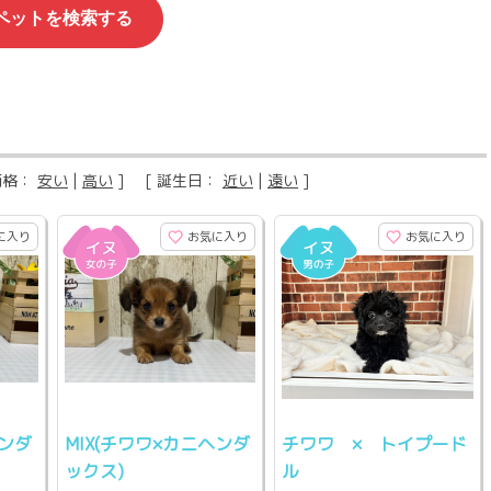
価格：
安い
|
高い
] [ 誕生日：
近い
|
遠い
]
に入り
お気に入り
お気に入り
ヘンダ
MIX(チワワ×カニヘンダ
チワワ × トイプード
ックス)
ル