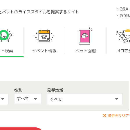
Q&A
とペットのライフスタイルを提案するサイト
お問
ット検索
イベント情報
ペット図鑑
4コマ
性別
見学地域
すべて
条件をクリア