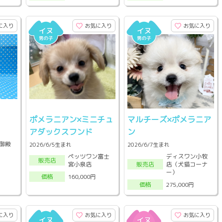
に入り
お気に入り
お気に入り
ポメラニアン×ミニチュ
マルチーズ×ポメラニア
アダックスフンド
ン
御殿
2026/6/5生まれ
2026/6/7生まれ
ペッツワン富士
ディスワン小牧
販売店
宮小泉店
店（犬猫コーナ
販売店
ー）
160,000円
価格
275,000円
価格
に入り
お気に入り
お気に入り