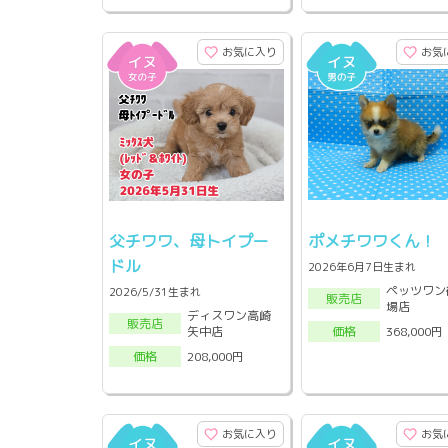
お気に入り
お気
父チワワ、母トイプー
ポメチワワくん！
ドル
2026年6月7日生まれ
ペッツワン
2026/5/31生まれ
販売店
場店
ディスワン高崎
販売店
矢中店
368,000円
価格
208,000円
価格
お気に入り
お気