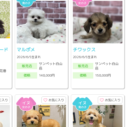
ード
マルポメ
チワックス
2026/6/5生まれ
2026/6/5生まれ
サンペット白山
サンペット白山
販売店
販売店
店
店
花巻
148,000円
158,000円
価格
価格
に入り
お気に入り
お気に入り