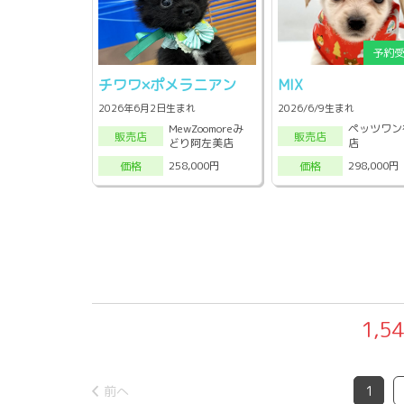
チワワ×ポメラニアン
MIX
2026年6月2日生まれ
2026/6/9生まれ
MewZoomoreみ
ペッツワン
販売店
販売店
どり阿左美店
店
258,000円
298,000円
価格
価格
1,5
前へ
1