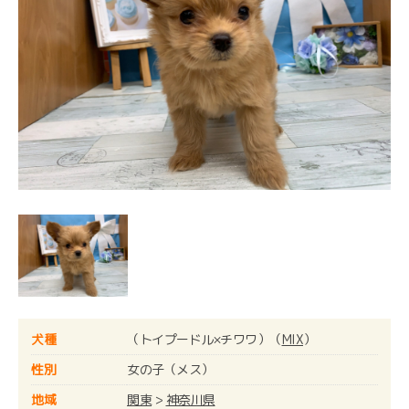
犬種
（トイプードル×チワワ）（
MIX
）
性別
女の子（メス）
地域
関東
>
神奈川県