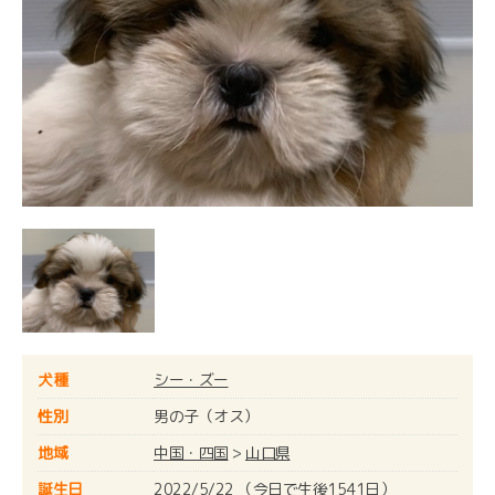
犬種
シー・ズー
性別
男の子（オス）
地域
中国・四国
>
山口県
誕生日
2022/5/22 （今日で生後1541日）