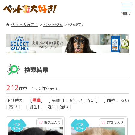
MENU
ペット大好き！
ペット検索
検索結果
検索結果
212
件中 1-20件を表示
並び替え
[
標準
] [ 掲載日：
新しい
|
古い
] [ 価格：
安い
|
高い
] [ 誕生日：
近い
|
遠い
]
お気に入り
お気に入り