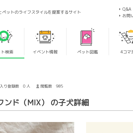
Q&A
とペットのライフスタイルを提案するサイト
お問
ット検索
イベント情報
ペット図鑑
4コマ
入り登録数 0 人
閲覧数 985
フンド（MIX） の子犬詳細