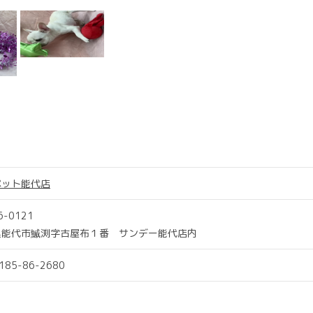
ペット能代店
6-0121
県能代市鰄渕字古屋布１番 サンデー能代店内
0185-86-2680