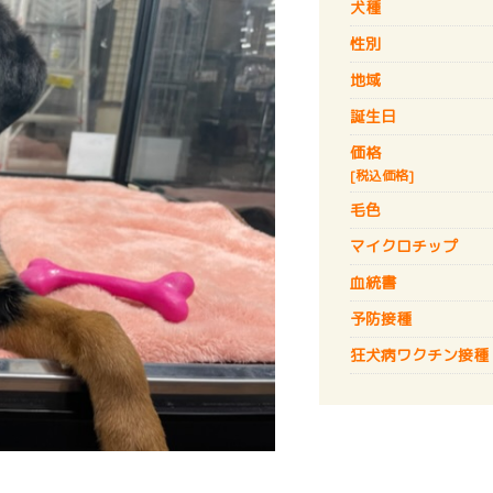
犬種
性別
地域
誕生日
価格
[税込価格]
毛色
マイクロチップ
血統書
予防接種
狂犬病
ワクチン接種