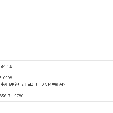
の森宇部店
5-0008
宇部市明神町2丁目2-1 ＤＣＭ宇部店内
0836-34-0780