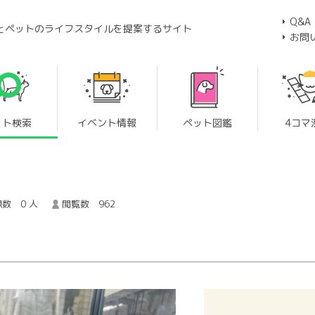
Q&A
とペットのライフスタイルを提案するサイト
お問
ット検索
イベント情報
ペット図鑑
4コマ
数 0 人
閲覧数 962