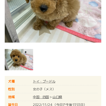
犬種
トイ・プードル
性別
女の子（メス）
地域
中国・四国
>
山口県
誕生日
2022/11/24 （今日で生後1353日）