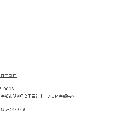
の森宇部店
5-0008
宇部市明神町2丁目2-1 ＤＣＭ宇部店内
0836-34-0780