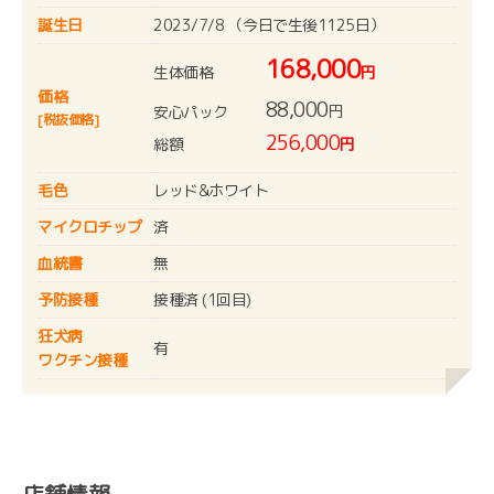
誕生日
2023/7/8 （今日で生後1125日）
168,000
生体価格
円
価格
88,000
円
安心パック
[税抜価格]
256,000
総額
円
毛色
レッド&ホワイト
マイクロチップ
済
血統書
無
予防接種
接種済 (1回目)
狂犬病
有
ワクチン接種