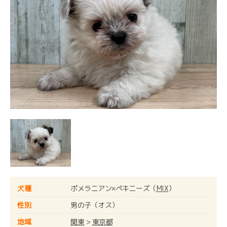
犬種
ポメラニアン×ペキニーズ（
MIX
）
性別
男の子（オス）
地域
関東
>
東京都