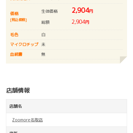
2,904
生体価格
円
価格
[税込価格]
2,904
総額
円
毛色
白
マイクロチップ
未
血統書
無
店舗情報
店舗名
Zoomore名取店