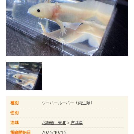
種別
ウーパールーパー（
両生類
）
性別
地域
北海道・東北
>
宮城県
飼育開始日
2023/10/13