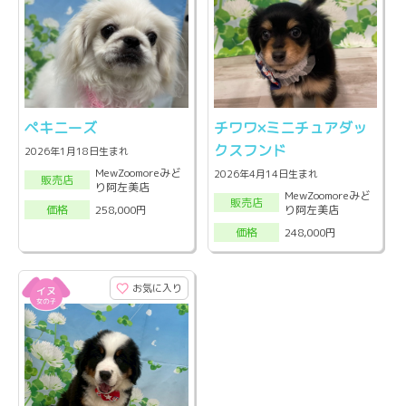
ペキニーズ
チワワ×ミニチュアダッ
クスフンド
2026年1月18日生まれ
MewZoomoreみど
2026年4月14日生まれ
販売店
り阿左美店
MewZoomoreみど
販売店
り阿左美店
258,000円
価格
248,000円
価格
お気に入り