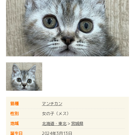
猫種
マンチカン
性別
女の子（メス）
地域
北海道・東北
>
宮城県
誕生日
2024年3月13日