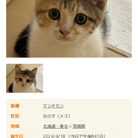
猫種
マンチカン
性別
女の子（メス）
地域
北海道・東北
>
宮城県
誕生日
2024/4/18 （今日で生後841日）