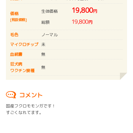
19,800
生体価格
円
価格
[税抜価格]
19,800
総額
円
毛色
ノーマル
マイクロチップ
未
血統書
無
狂犬病
無
ワクチン接種
コメント
国産フクロモモンガです！
すごくなれてます。