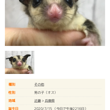
種別
その他
性別
男の子（オス）
地域
近畿
>
兵庫県
誕生日
2020/7/15 （今日で生後2216日）