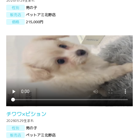
2026/5/29生まれ
性別
男の子
販売店
ペットアミ北野店
価格
215,000円
チワワ×ビション
20260529生まれ
性別
男の子
販売店
ペットアミ北野店