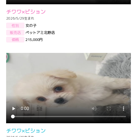
チワワ×ビション
2026/5/29生まれ
性別
女の子
販売店
ペットアミ北野店
価格
215,000円
チワワ×ビション