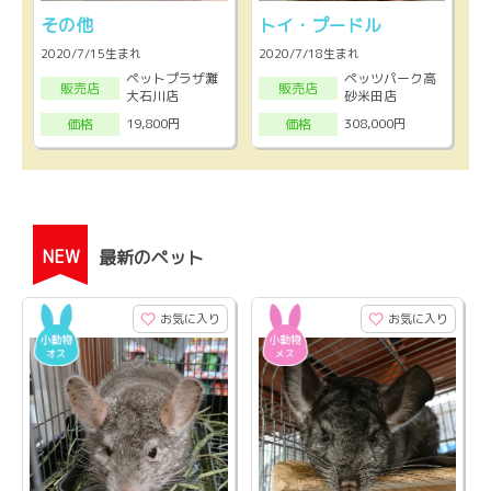
その他
トイ・プードル
2020/7/15生まれ
2020/7/18生まれ
ペットプラザ灘
ペッツパーク高
販売店
販売店
大石川店
砂米田店
19,800円
308,000円
価格
価格
NEW
最新のペット
お気に入り
お気に入り