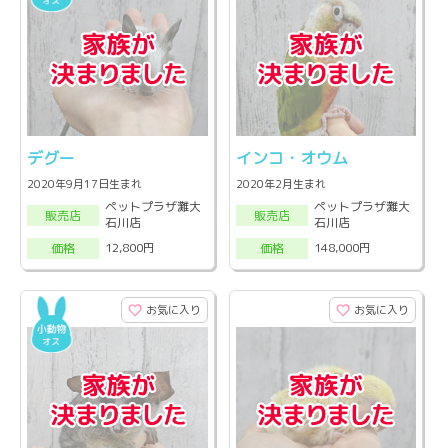
デグー
インコ・オウム
2020年9月17日生まれ
2020年2月生まれ
ペットプラザ灘大
ペットプラザ灘大
販売店
販売店
石川店
石川店
12,800円
148,000円
価格
価格
お気に入り
お気に入り