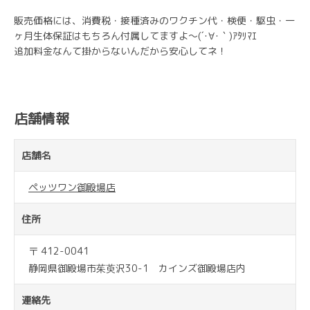
販売価格には、消費税・接種済みのワクチン代・検便・駆虫・一
ヶ月生体保証はもちろん付属してますよ～(´･∀･｀)ｱﾀﾘﾏｴ
追加料金なんて掛からないんだから安心してネ！
店舗情報
店舗名
ペッツワン御殿場店
住所
〒 412-0041
静岡県御殿場市茱萸沢30-1 カインズ御殿場店内
連絡先