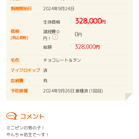
飼育開始日
2024年9月24日
328,000
生体価格
円
価格
諸経費０
0
円
?
[税込価格]
円！
328,000
総額
円
毛色
チョコレート＆タン
マイクロチップ
済
血統書
有
予防接種
2024年9月26日 接種済 (1回目)
コメント
ミニピンの男の子！
やんちゃ坊主で～す！