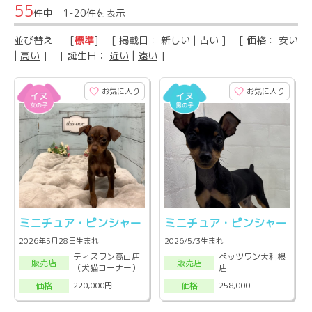
55
件中 1-20件を表示
並び替え
[
標準
] [ 掲載日：
新しい
|
古い
] [ 価格：
安い
|
高い
] [ 誕生日：
近い
|
遠い
]
お気に入り
お気に入り
ミニチュア・ピンシャー
ミニチュア・ピンシャー
2026年5月28日生まれ
2026/5/3生まれ
ディスワン高山店
ペッツワン大利根
販売店
販売店
（犬猫コーナー）
店
220,000円
258,000
価格
価格