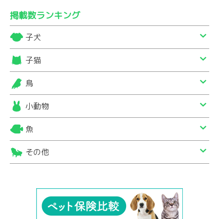
掲載数ランキング
子犬
子猫
鳥
小動物
魚
その他