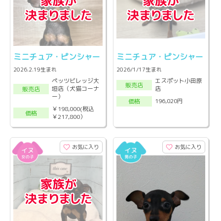
ミニチュア・ピンシャー
ミニチュア・ピンシャー
2026.2.19生まれ
2026/1/17生まれ
ペッツビレッジ大
エスポット小田原
販売店
垣店（犬猫コーナ
店
販売店
ー）
196,020円
価格
￥198,000(税込
価格
￥217,800）
お気に入り
お気に入り