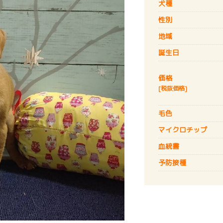
犬種
性別
地域
誕生日
価格
[税抜価格]
毛色
マイクロチップ
血統書
予防接種