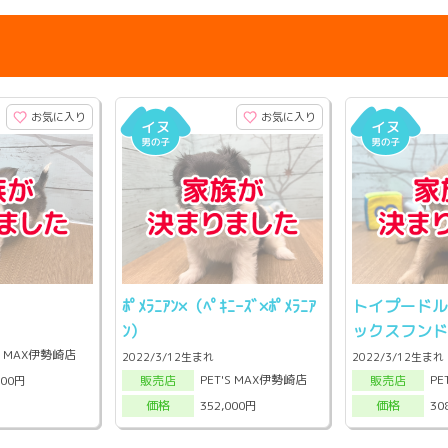
お気に入り
お気に入り
ﾎﾟﾒﾗﾆｱﾝ×（ﾍﾟｷﾆｰｽﾞ×ﾎﾟﾒﾗﾆｱ
トイプードル
ﾝ）
ックスフン
'S MAX伊勢崎店
2022/3/12生まれ
2022/3/12生まれ
PET'S MAX伊勢崎店
PE
000円
販売店
販売店
352,000円
30
価格
価格