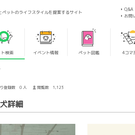
Q&A
とペットのライフスタイルを提案するサイト
お問
ット検索
イベント情報
ペット図鑑
4コマ
ー
り登録数 0 人
閲覧数 1,123
子犬詳細