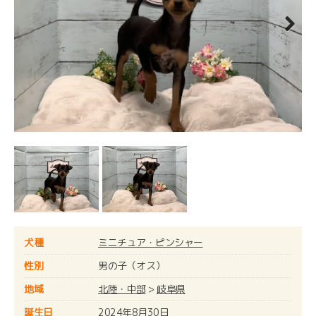
Next
犬種
ミニチュア・ピンシャー
性別
男の子（オス）
地域
北陸・中部
>
岐阜県
誕生日
2024年8月30日