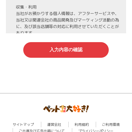
収集・利用
当社がお預かりする個人情報は、アフターサービスや、
当社又は関連会社の商品開発及びマーケィング活動の為
に、及び該当店舗等の対応に利用させていただくことが
あります。
第3者への開示・委託先の管理
当社がお預かりする個人情報は、お客様の同意・承諾を
得た場合や法令等に基づく開示・提供が必要な場合、人
の生命、身体または財産保護のために必要な場合、業務
の委託を行う場合（DMの発送など）を除き、第三者に
開示・提供いたしません。
また、業務の委託を行う場合には、業務委託先と機密保
持契約を締結し、厳重な管理を義務付けます。
情報管理
当社がお預かりする氏名、住所、電話番号等の個人情報
は当社が責任を持って管理し、個人情報への不正アクセ
スや情報の紛失、破壊、漏洩等などの危険防止に努めま
サイトマップ
運営会社
利用規約
ご利用環境
す。
ご出展及び広告出稿について
プライバシーポリシー
また、お預かりする個人情報の開示、訂正、利用停止等