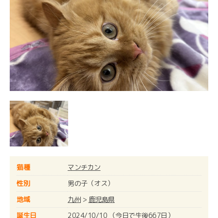
猫種
マンチカン
性別
男の子（オス）
地域
九州
>
鹿児島県
誕生日
2024/10/10 （今日で生後667日）