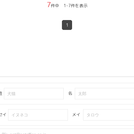
7
件中 1-7件を表示
1
姓
名
セイ
メイ