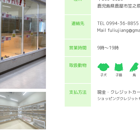
鹿児島県鹿屋市笠之原
連絡先
TEL 0994-36-8855
Mail fuliujiang@gma
営業時間
9時〜19時
取扱動物
子犬
子猫
鳥
支払方法
現金・クレジットカ
ショッピングクレジット