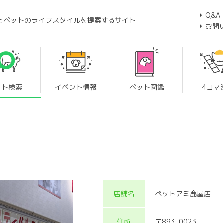
Q&A
とペットのライフスタイルを提案するサイト
お問
ット検索
イベント情報
ペット図鑑
4コマ
店舗名
ペットアミ鹿屋店
住所
〒893-0023