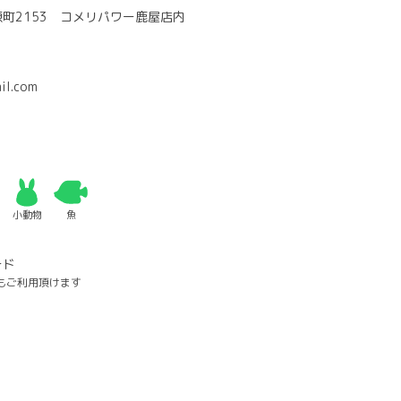
町2153 コメリパワー鹿屋店内
il.com
小動物
魚
ード
もご利用頂けます