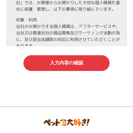
社」では、お客様からお預かりした大切な個人情報を適
切に保護・管理し、以下の事項に取り組んでいます。
収集・利用
当社がお預かりする個人情報は、アフターサービスや、
当社又は関連会社の商品開発及びマーケィング活動の為
に、及び該当店舗等の対応に利用させていただくことが
あります。
第3者への開示・委託先の管理
当社がお預かりする個人情報は、お客様の同意・承諾を
得た場合や法令等に基づく開示・提供が必要な場合、人
の生命、身体または財産保護のために必要な場合、業務
の委託を行う場合（DMの発送など）を除き、第三者に
開示・提供いたしません。
また、業務の委託を行う場合には、業務委託先と機密保
持契約を締結し、厳重な管理を義務付けます。
情報管理
当社がお預かりする氏名、住所、電話番号等の個人情報
は当社が責任を持って管理し、個人情報への不正アクセ
スや情報の紛失、破壊、漏洩等などの危険防止に努めま