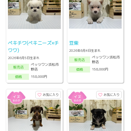
ペキチワ(ペキニーズ×チ
豆柴
ワワ)
2026年6月4日生まれ
ペッツワン浜松市
2026年6月5日生まれ
販売店
野店
ペッツワン浜松市
販売店
野店
158,000円
価格
158,000円
価格
お気に入り
お気に入り