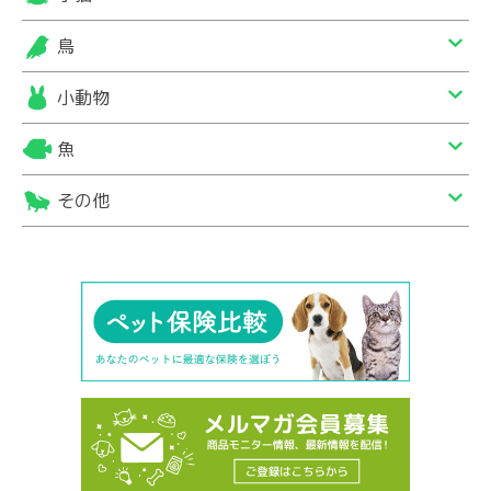
鳥
小動物
魚
その他