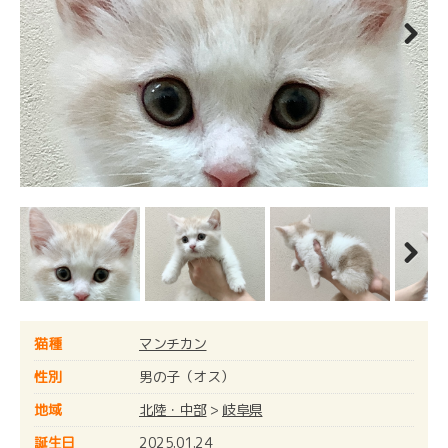
Next
Next
猫種
マンチカン
性別
男の子（オス）
地域
北陸・中部
>
岐阜県
誕生日
2025.01.24