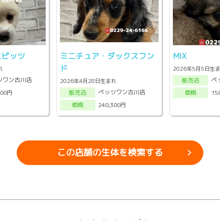
ピッツ
ミニチュア・ダックスフン
MIX
ド
れ
2026年5月5日生
ツワン古川店
ペ
販売店
2026年4月28日生まれ
ペッツワン古川店
000円
15
販売店
価格
240,300円
価格
この店舗の生体を検索する