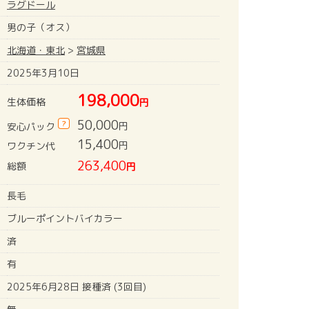
ラグドール
男の子（オス）
北海道・東北
>
宮城県
2025年3月10日
198,000
生体価格
円
50,000
?
円
安心パック
15,400
円
ワクチン代
263,400
総額
円
長毛
ブルーポイントバイカラー
済
有
2025年6月28日 接種済 (3回目)