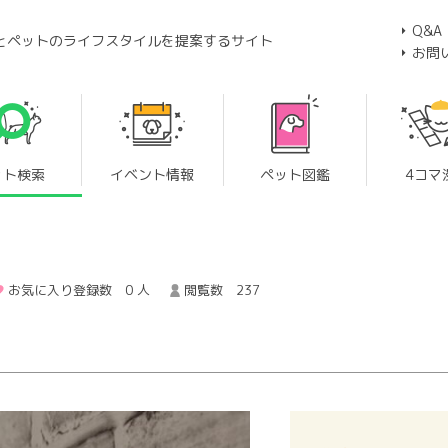
Q&A
とペットのライフスタイルを提案するサイト
お問
ット検索
イベント情報
ペット図鑑
4コマ
お気に入り登録数 0 人
閲覧数 237