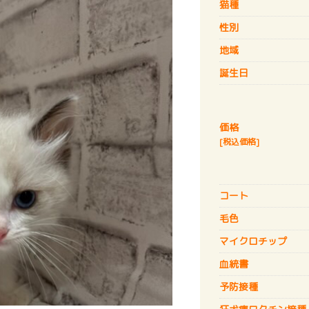
猫種
性別
地域
誕生日
価格
[税込価格]
コート
毛色
マイクロチップ
血統書
予防接種