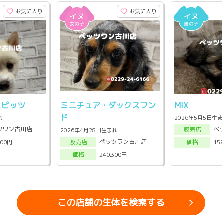
お気に入り
お気に入り
ピッツ
ミニチュア・ダックスフン
MIX
ド
れ
2026年5月5日生
ツワン古川店
ペ
販売店
2026年4月28日生まれ
ペッツワン古川店
000円
15
販売店
価格
240,300円
価格
この店舗の生体を検索する