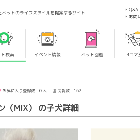
Q&A
とペットのライフスタイルを提案するサイト
お問
ット検索
イベント情報
ペット図鑑
4コマ
お気に入り登録数 0 人
閲覧数 162
（MIX） の子犬詳細