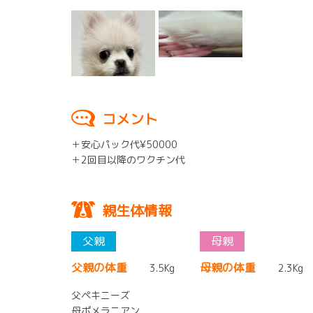
コメント
＋安心パック代¥50000
＋2回目以降のワクチン代
親生体情報
父親の体重
母親の体重
3.5Kg
2.3Kg
父ペキニーズ
母ポメラニアン