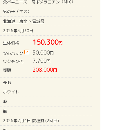
父ペキニーズ 母ポメラニアン（
MIX
）
男の子（オス）
北海道・東北
>
宮城県
2026年3月30日
150,300
生体価格
円
50,000
?
円
安心パック
7,700
円
ワクチン代
208,000
総額
円
長毛
ホワイト
済
無
2026年7月4日 接種済 (2回目)