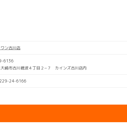
ツワン古川店
9-6136
県大崎市古川穂波４丁目２−７ カインズ古川店内
0229-24-6166