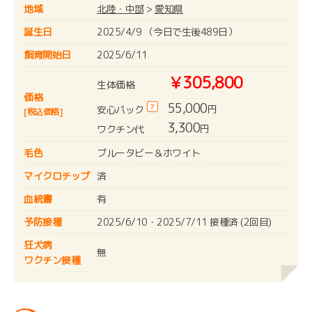
地域
北陸・中部
>
愛知県
誕生日
2025/4/9 （今日で生後489日）
飼育開始日
2025/6/11
￥305,800
生体価格
価格
55,000
?
円
安心パック
[税込価格]
3,300
円
ワクチン代
毛色
ブルータビー＆ホワイト
マイクロチップ
済
血統書
有
予防接種
2025/6/10・2025/7/11 接種済 (2回目)
狂犬病
無
ワクチン接種