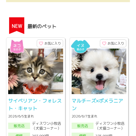
NEW
最新のペット
お気に入り
お気に入り
サイベリアン・フォレス
マルチーズ×ポメラニア
ト・キャット
ン
2026/6/5生まれ
2026/6/7生まれ
ディスワン小牧店
ディスワン小牧店
販売店
販売店
（犬猫コーナー）
（犬猫コーナー）
297,000円
275,000円
価格
価格