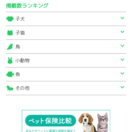
掲載数ランキング
子犬
子猫
鳥
小動物
魚
その他