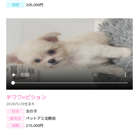
価格
205,000円
チワワ×ビション
2026/5/29生まれ
性別
女の子
販売店
ペットアミ北野店
価格
215,000円