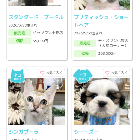
スタンダード・プードル
ブリティッシュ・ショー
トヘアー
2026/3/28生まれ
ペッツワン小牧店
販売店
2026/5/30生まれ
ディスワン小牧店
55,000円
価格
販売店
（犬猫コーナー）
308,000円
価格
お気に入り
お気に入り
シンガプーラ
シー・ズー
2026/5/11生まれ
2026/5/31生まれ