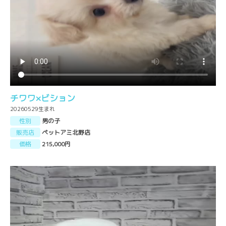
チワワ×ビション
20260529生まれ
性別
男の子
販売店
ペットアミ北野店
価格
215,000円