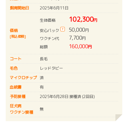
飼育開始日
2025年6月11日
102,300
生体価格
円
50,000
?
円
安心パック
価格
[税込価格]
7,700
円
ワクチン代
160,000
総額
円
コート
長毛
毛色
レッドタビー
マイクロチップ
済
血統書
有
予防接種
2025年6月28日 接種済 (2回目)
狂犬病
無
ワクチン接種