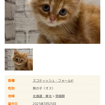
猫種
スコティッシュ・フォールド
性別
男の子（オス）
地域
北海道・東北
>
宮城県
誕生日
2025年3月25日