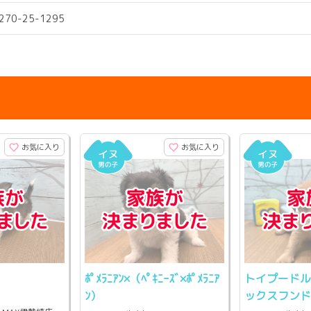
0270-25-1295
お気に入り
お気に入り
ﾎﾟﾒﾗﾆｱﾝ×（ﾍﾟｷﾆｰｽﾞ×ﾎﾟﾒﾗﾆｱ
トイプードル
ﾝ）
ックスフン