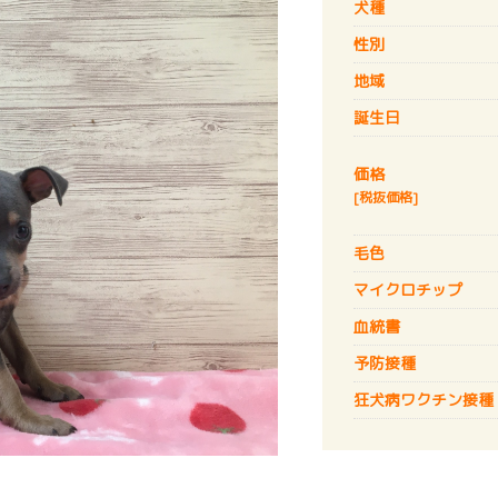
犬種
性別
地域
誕生日
価格
[税抜価格]
毛色
マイクロチップ
血統書
予防接種
狂犬病
ワクチン接種