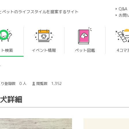
Q&A
とペットのライフスタイルを提案するサイト
お問
ット検索
イベント情報
ペット図鑑
4コマ
ー
り登録数 0 人
閲覧数 1,352
子犬詳細