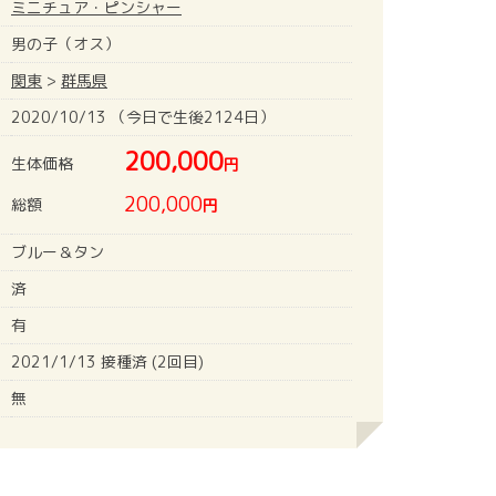
ミニチュア・ピンシャー
男の子（オス）
関東
>
群馬県
2020/10/13 （今日で生後2124日）
200,000
生体価格
円
200,000
総額
円
ブルー＆タン
済
有
2021/1/13 接種済 (2回目)
無