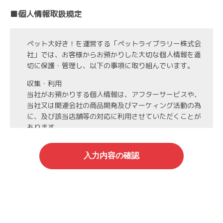
■個人情報取扱規定
ペット大好き！を運営する「ペットライブラリー株式会
社」では、お客様からお預かりした大切な個人情報を適
切に保護・管理し、以下の事項に取り組んでいます。
収集・利用
当社がお預かりする個人情報は、アフターサービスや、
当社又は関連会社の商品開発及びマーケィング活動の為
に、及び該当店舗等の対応に利用させていただくことが
あります。
第3者への開示・委託先の管理
当社がお預かりする個人情報は、お客様の同意・承諾を
得た場合や法令等に基づく開示・提供が必要な場合、人
の生命、身体または財産保護のために必要な場合、業務
の委託を行う場合（DMの発送など）を除き、第三者に
開示・提供いたしません。
また、業務の委託を行う場合には、業務委託先と機密保
持契約を締結し、厳重な管理を義務付けます。