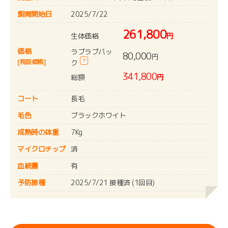
飼育開始日
2025/7/22
261,800
生体価格
円
価格
ラブラブパッ
80,000
円
?
[税抜価格]
ク
341,800
総額
円
コート
長毛
毛色
ブラックホワイト
成熟時の体重
7Kg
マイクロチップ
済
血統書
有
予防接種
2025/7/21 接種済 (1回目)