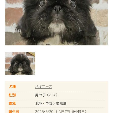
犬種
ペキニーズ
性別
男の子（オス）
地域
北陸・中部
>
愛知県
誕生日
2025/5/20 （今日で生後443日）