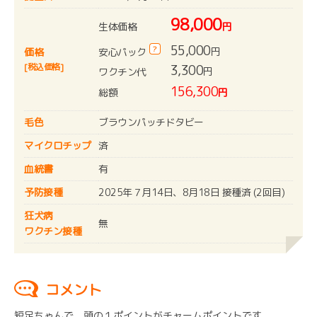
98,000
生体価格
円
55,000
?
円
安心パック
価格
[税込価格]
3,300
円
ワクチン代
156,300
総額
円
毛色
ブラウンパッチドタビー
マイクロチップ
済
血統書
有
予防接種
2025年７月14日、8月18日 接種済 (2回目)
狂犬病
無
ワクチン接種
コメント
短足ちゃんで、頭の１ポイントがチャームポイントです。