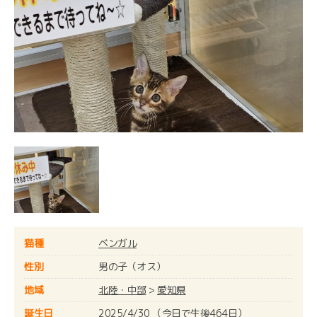
猫種
ベンガル
性別
男の子（オス）
地域
北陸・中部
>
愛知県
誕生日
2025/4/30 （今日で生後464日）