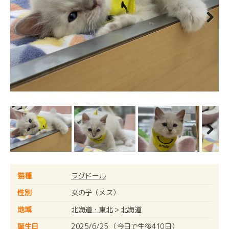
Next
Next
猫種
ラグドール
性別
女の子（メス）
地域
北海道・東北
>
北海道
誕生日
2025/6/25 （今日で生後410日）