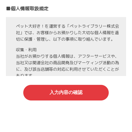
■個人情報取扱規定
ペット大好き！を運営する「ペットライブラリー株式会
社」では、お客様からお預かりした大切な個人情報を適
切に保護・管理し、以下の事項に取り組んでいます。
収集・利用
当社がお預かりする個人情報は、アフターサービスや、
当社又は関連会社の商品開発及びマーケィング活動の為
に、及び該当店舗等の対応に利用させていただくことが
あります。
第3者への開示・委託先の管理
当社がお預かりする個人情報は、お客様の同意・承諾を
得た場合や法令等に基づく開示・提供が必要な場合、人
の生命、身体または財産保護のために必要な場合、業務
の委託を行う場合（DMの発送など）を除き、第三者に
開示・提供いたしません。
また、業務の委託を行う場合には、業務委託先と機密保
持契約を締結し、厳重な管理を義務付けます。