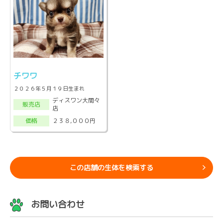
チワワ
２０２６年５月１９日生まれ
ディスワン大間々
販売店
店
２３８,０００円
価格
この店舗の生体を検索する
お問い合わせ