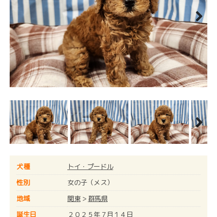
Next
Next
犬種
トイ・プードル
性別
女の子（メス）
地域
関東
>
群馬県
誕生日
２０２５年７月１４日