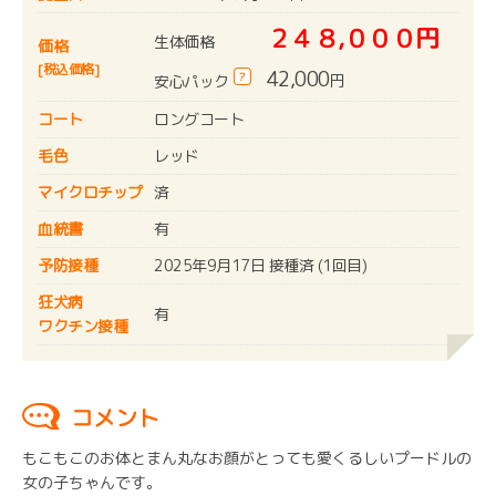
２４８,０００円
生体価格
価格
[税込価格]
42,000
?
円
安心パック
コート
ロングコート
毛色
レッド
マイクロチップ
済
血統書
有
予防接種
2025年9月17日 接種済 (1回目)
狂犬病
有
ワクチン接種
コメント
もこもこのお体とまん丸なお顔がとっても愛くるしいプードルの
女の子ちゃんです。