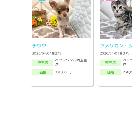
チワワ
アメリカン・
2026/04/04生まれ
2026/04/01生まれ
ペッツワン石岡玉里
ペッ
販売店
販売店
店
店
328,000円
238,
価格
価格