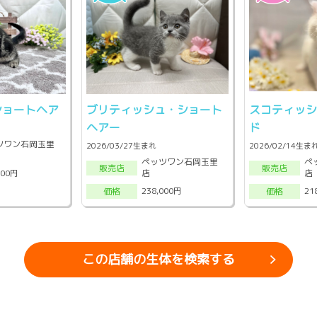
ショートヘア
ブリティッシュ・ショート
スコティッ
ヘアー
ド
ツワン石岡玉里
2026/03/27生まれ
2026/02/14生ま
ペッツワン石岡玉里
ペ
販売店
販売店
店
店
000円
238,000円
21
価格
価格
この店舗の生体を検索する