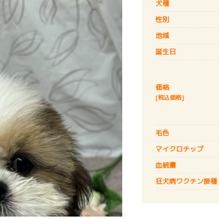
犬種
性別
地域
誕生日
価格
[税込価格]
毛色
マイクロチップ
血統書
狂犬病
ワクチン接種