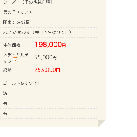
シーズー（
その他純血種
）
男の子（オス）
関東
>
茨城県
2025/06/29 （今日で生後405日）
198,000
生体価格
円
メディカルチェ
55,000
円
?
ック
253,000
総額
円
ゴールド＆ホワイト
済
有
有