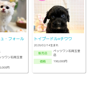
シュ・フォール
トイプードル×チワワ
2026/02/14生まれ
ペッツワン石岡玉里
れ
販売店
店
ッツワン石岡玉里
198,000円
価格
8,000円