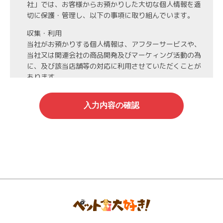
社」では、お客様からお預かりした大切な個人情報を適
切に保護・管理し、以下の事項に取り組んでいます。
収集・利用
当社がお預かりする個人情報は、アフターサービスや、
当社又は関連会社の商品開発及びマーケィング活動の為
に、及び該当店舗等の対応に利用させていただくことが
あります。
第3者への開示・委託先の管理
当社がお預かりする個人情報は、お客様の同意・承諾を
得た場合や法令等に基づく開示・提供が必要な場合、人
の生命、身体または財産保護のために必要な場合、業務
の委託を行う場合（DMの発送など）を除き、第三者に
開示・提供いたしません。
また、業務の委託を行う場合には、業務委託先と機密保
持契約を締結し、厳重な管理を義務付けます。
情報管理
当社がお預かりする氏名、住所、電話番号等の個人情報
は当社が責任を持って管理し、個人情報への不正アクセ
スや情報の紛失、破壊、漏洩等などの危険防止に努めま