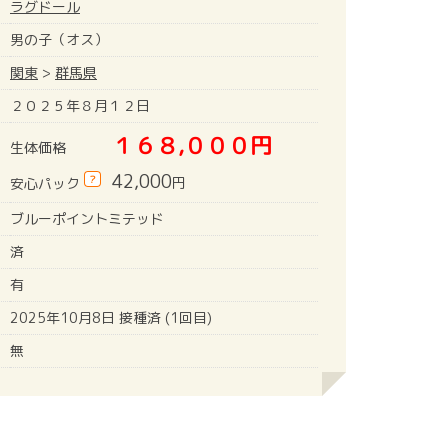
ラグドール
男の子（オス）
関東
>
群馬県
２０２５年８月１２日
１６８,０００円
生体価格
42,000
?
円
安心パック
ブルーポイントミテッド
済
有
2025年10月8日 接種済 (1回目)
無