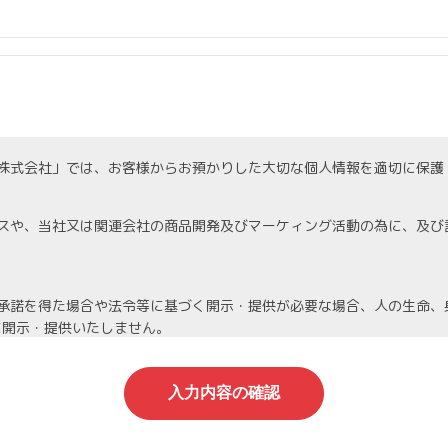
株式会社」では、お客様からお預かりした大切な個人情報を適切に保護
スや、当社又は関連会社の商品開発及びマーケィング活動の為に、及び
承諾を得た場合や法令等に基づく開示・提供が必要な場合、人の生命、
に開示・提供いたしません。
機密保持契約を締結し、厳重な管理を義務付けます。
人情報は当社が責任を持って管理し、個人情報への不正アクセスや情報
停止等を希望される場合は、速やかに対応いたします。