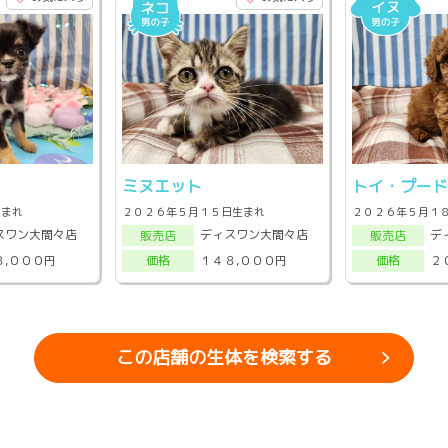
ミヌエット
トイ・プー
生まれ
２０２６年５月１５日生まれ
２０２６年５月１
スワン大間々店
ディスワン大間々店
デ
販売店
販売店
８,０００円
１４８,０００円
２
価格
価格
この店舗の生体を検索する