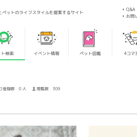
Q&A
とペットのライフスタイルを提案するサイト
お問
ット検索
イベント情報
ペット図鑑
4コマ
り登録数 0 人
閲覧数 309