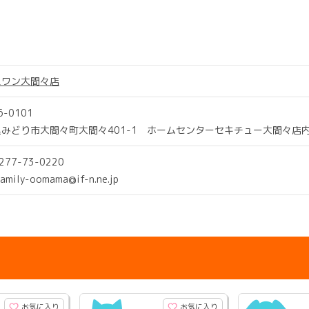
スワン大間々店
6-0101
みどり市大間々町大間々401-1 ホームセンターセキチュー大間々店
0277-73-0220
family-oomama@if-n.ne.jp
お気に入り
お気に入り