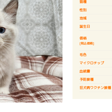
猫種
性別
地域
誕生日
価格
[税込価格]
毛色
マイクロチップ
血統書
予防接種
狂犬病
ワクチン接種