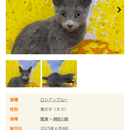
Next
猫種
ロシアンブルー
性別
男の子（オス）
地域
関東
>
神奈川県
誕生日
2025年６月4日