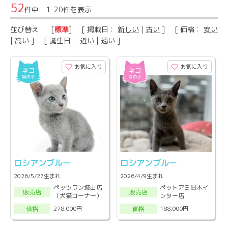
52
件中 1-20件を表示
並び替え
[
標準
] [ 掲載日：
新しい
|
古い
] [ 価格：
安い
|
高い
] [ 誕生日：
近い
|
遠い
]
お気に入り
お気に入り
ロシアンブルー
ロシアンブルー
2026/5/27生まれ
2026/4/9生まれ
ペッツワン城山店
ペットアミ甘木イ
販売店
販売店
（犬猫コーナー）
ンター店
278,000円
188,000円
価格
価格