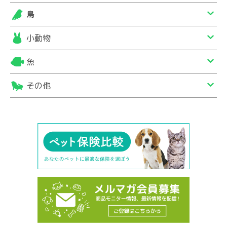
鳥
小動物
魚
その他