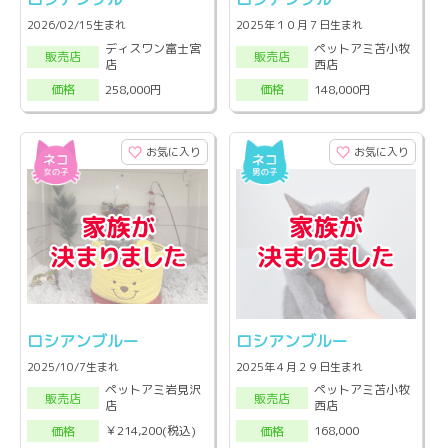
2026/02/15生まれ
2025年１０月７日生まれ
ディスワン富士宮
ペットアミ苫小牧
販売店
販売店
店
西店
258,000円
148,000円
価格
価格
お気に入り
お気に入り
ロシアンブルー
ロシアンブルー
2025/10/7生まれ
2025年４月２９日生まれ
ペットアミ岩見沢
ペットアミ苫小牧
販売店
販売店
店
西店
￥214,200(税込)
168,000
価格
価格