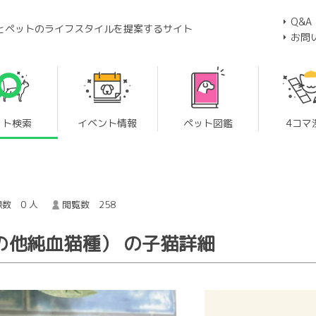
Q&A
とペットのライフスタイルを提案するサイト
お問
ット検索
イベント情報
ペット図鑑
4コマ
数 0 人
閲覧数 258
の他純血猫種） の子猫詳細