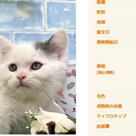
猫種
性別
地域
誕生日
飼育開始日
価格
[税込価格]
毛色
成熟時の体重
マイクロチップ
血統書