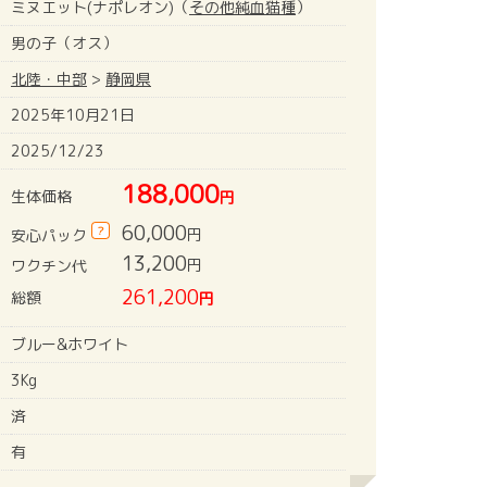
ミヌエット(ナポレオン)（
その他純血猫種
）
男の子（オス）
北陸・中部
>
静岡県
2025年10月21日
2025/12/23
188,000
生体価格
円
60,000
?
円
安心パック
13,200
円
ワクチン代
261,200
総額
円
ブルー&ホワイト
3Kg
済
有