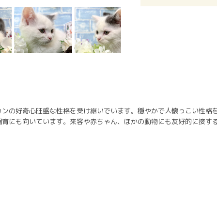
カンの好奇心旺盛な性格を受け継いでいます。穏やかで人懐っこい性格
飼育にも向いています。来客や赤ちゃん、ほかの動物にも友好的に接す