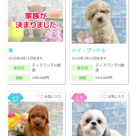
柴
トイ・プードル
2026年4月15日生まれ
2026年2月23日生まれ
ディスワン下川原
ディスワン下川原
販売店
販売店
店
店
298,000円
548,000円
価格
価格
お気に入り
お気に入り