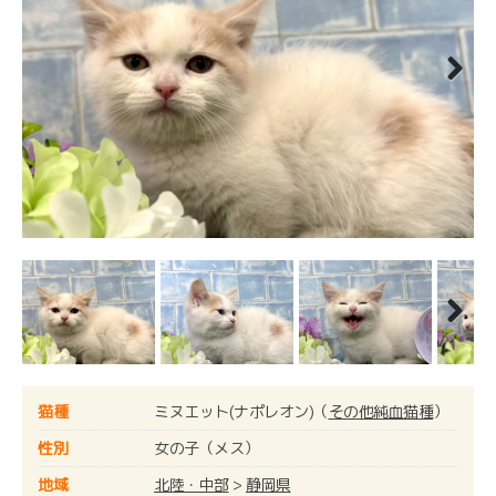
Next
Next
猫種
ミヌエット(ナポレオン)（
その他純血猫種
）
性別
女の子（メス）
地域
北陸・中部
>
静岡県