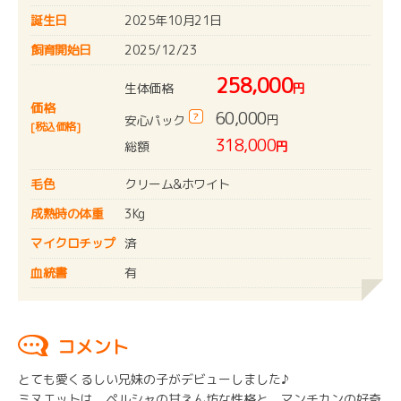
誕生日
2025年10月21日
飼育開始日
2025/12/23
258,000
生体価格
円
価格
60,000
?
円
安心パック
[税込価格]
318,000
総額
円
毛色
クリーム&ホワイト
成熟時の体重
3Kg
マイクロチップ
済
血統書
有
コメント
とても愛くるしい兄妹の子がデビューしました♪
ミヌエットは、ペルシャの甘えん坊な性格と、マンチカンの好奇