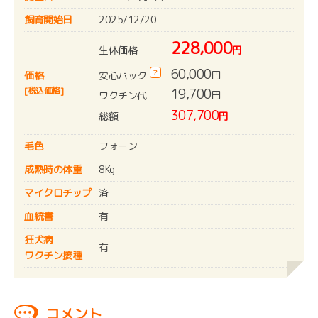
飼育開始日
2025/12/20
228,000
生体価格
円
60,000
?
円
安心パック
価格
[税込価格]
19,700
円
ワクチン代
307,700
総額
円
毛色
フォーン
成熟時の体重
8Kg
マイクロチップ
済
血統書
有
狂犬病
有
ワクチン接種
コメント