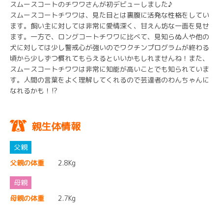
スムースコートのチワワさんが初デビューしました♪
スムースコートチワワは、見た目とは裏腹に活発な性格をしてい
ます。飼い主に対しては非常に愛情深く、甘えん坊な一面を見せ
ます。一方で、ロングコートチワワに比べて、見知らぬ人や他の
犬に対しては少し警戒心が強いのでワクチンプログラムが終わる
頃から少しずつ慣れてもらえるといいかもしれませんね！また、
スムースコートチワワは非常に知能が高いことでも知られていま
す。人間の言葉をよく理解してくれるので芸達者のわんちゃんに
なれるかも！⁉︎
親生体情報
父親の体重
2.8Kg
母親の体重
2.7Kg