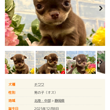
Next
Next
犬種
チワワ
性別
男の子（オス）
地域
北陸・中部
>
静岡県
誕生日
2025年12月8日