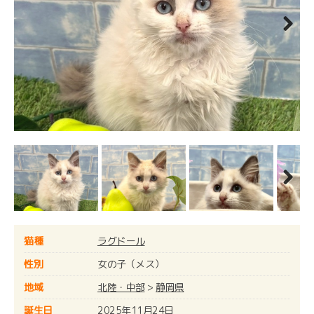
Next
Next
猫種
ラグドール
性別
女の子（メス）
地域
北陸・中部
>
静岡県
誕生日
2025年11月24日