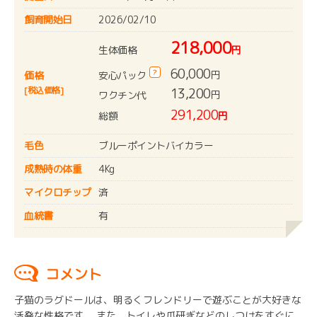
飼育開始日
2026/02/10
218,000
生体価格
円
60,000
?
円
安心パック
価格
[税込価格]
13,200
円
ワクチン代
291,200
総額
円
毛色
ブルーポイントバイカラー
成熟時の体重
4Kg
マイクロチップ
済
血統書
有
コメント
子猫のラグドールは、明るくフレンドリーで遊ぶことが大好きな
活発な性格です。 また、トイレや爪研ぎなどのしつけをすぐに