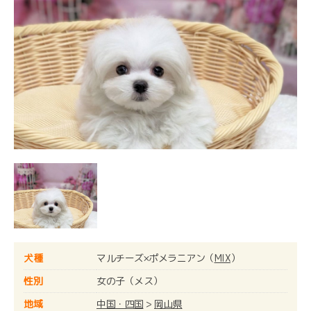
犬種
マルチーズ×ポメラニアン（
MIX
）
性別
女の子（メス）
地域
中国・四国
>
岡山県