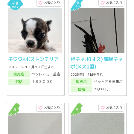
お気に入り
お気に入り
チワワ×ボストンテリア
桂チャボ(オス) 鶉尾チャ
ボ(メス2羽)
２０２５年１１月１７日生まれ
ペットアミ三重店
販売店
2025年5月1日生まれ
ペットアミ三重店
１８８０００
販売店
価格
23,800円
価格
お気に入り
お気に入り